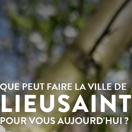
INFOS
PRATIQUES &
ACTUALITÉS &
DÉMOCRATIE
DÉMARCHES
ÉVÈNEMENTS
LA VILLE
PARTICIPATIVE
QUE PEUT FAIRE LA VILLE DE
LIEUSAIN
POUR VOUS AUJOURD'HUI ?
pal