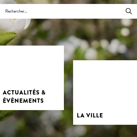
abonnement :
 Vie associative
ive
ACTUALITÉS &
ÉVÈNEMENTS
LA VILLE