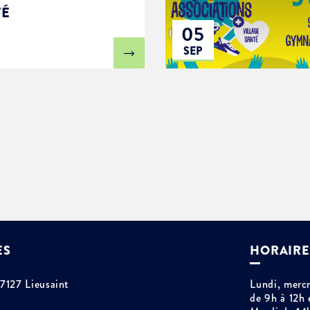
TÉ
05
SEP
ES
HORAIRE
77127 Lieusaint
Lundi, mercr
de 9h à 12h 