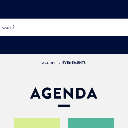
ACCUEIL
ÉVÉNEMENTS
INFOS
PRATIQUES &
ACTUALITÉS &
DÉMOCRATIE
DÉMARCHES
ÉVÈNEMENTS
LA VILLE
PARTICIPATIVE
AGENDA