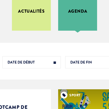
ACTUALITÉS
AGENDA
ment :
ciative
SPORT
OTCAMP DE