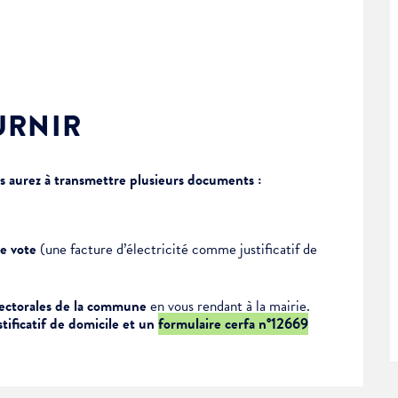
URNIR
us aurez à transmettre plusieurs documents :
ment :
e vote
(une facture d’électricité comme justificatif de
électorales de la commune
en vous rendant à la mairie.
ustificatif de domicile et un
formulaire cerfa n°12669
ciative