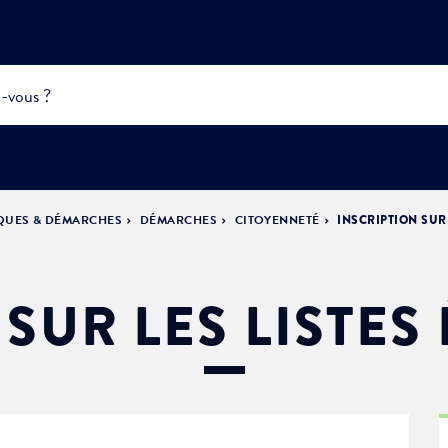
IQUES & DÉMARCHES
DÉMARCHES
CITOYENNETÉ
INSCRIPTION SUR
INFOS
PRATIQUES &
ACTUALITÉS &
DÉMOCRATIE
DÉMARCHES
ÉVÈNEMENTS
LA VILLE
PARTICIPATIVE
 SUR LES LISTES