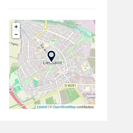
+
−
Leaflet
| ©
OpenStreetMap
contributors