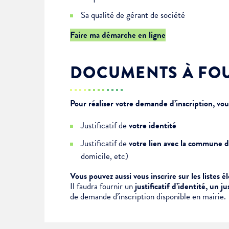
Je suis étudiant
Sa qualité de gérant de société
Faire ma démarche en ligne
DOCUMENTS À FO
Pour réaliser votre demande d’inscription, vo
Justificatif de
votre identité
Choisissez votre abonne
Justificatif de
votre lien avec la commune d
domicile, etc)
Alertes Mail
Newsletter Culture
Vous pouvez aussi vous inscrire sur les listes 
Il faudra fournir un
justificatif d’identité, un j
Newsletter Sport et Vie asso
de demande d’inscription disponible en mairie.