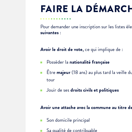
FAIRE LA DÉMARCH
Enfance & jeunesse
Famille
Élus du conseil municipal
Ville bienveillante
Pour demander une inscription sur les listes él
Cadre de vie
Logement
Séances du Conseil municipal
Ville éducative
suivantes
:
Culture
État-civil & papiers
Actes administratifs
Ville écologique
Avoir le droit de vote,
ce qui implique de :
Posséder la
nationalité française
Temps libre
Citoyenneté
Être
majeur
(18 ans) au plus tard la veille d
tour
Solidarité
Location de salles
Jouir de ses
droits civils et politiques
Annuaires & carte interactive
Urbanisme
Avoir une attache avec la commune au titre de
Son domicile principal
Je suis senior
Sa qualité de contribuable