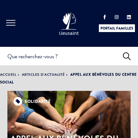
PORTAIL FAMILLES
INFOS
PRATIQUES &
ACTUALITÉS &
ACCUEIL
ARTICLES D'ACTUALITÉ
APPEL AUX BÉNÉVOLES DU CENTRE
DÉMARCHES
ÉVÈNEMENTS
SOCIAL
SOLIDARITÉ
DÉMOCRATIE
LA VILLE
PARTICIPATIVE