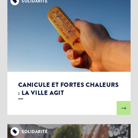
SOLIDARITÉ
Choisissez votre abonnement :
CANICULE ET FORTES CHALEURS
Alertes Mail
: LA VILLE AGIT
Newsletter Culture
Newsletter Sport et Vie associative
SOLIDARITÉ