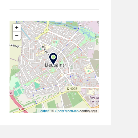
+
−
Leaflet
| ©
OpenStreetMap
contributors