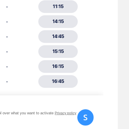
ment :
ciative