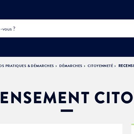
OS PRATIQUES & DÉMARCHES
DÉMARCHES
CITOYENNETÉ
RECENS
INFOS
PRATIQUES &
ACTUALITÉS &
DÉMOCRATIE
DÉMARCHES
ÉVÈNEMENTS
LA VILLE
PARTICIPATIVE
ENSEMENT CIT