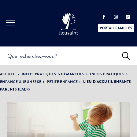
PORTAIL FAMILLES
INFOS
PRATIQUES &
ACTUALITÉS &
ACCUEIL
INFOS PRATIQUES & DÉMARCHES
INFOS PRATIQUES
DÉMARCHES
ÉVÈNEMENTS
ENFANCE & JEUNESSE
PETITE ENFANCE
LIEU D’ACCUEIL ENFANTS
PARENTS (LAEP)
DÉMOCRATIE
LA VILLE
PARTICIPATIVE