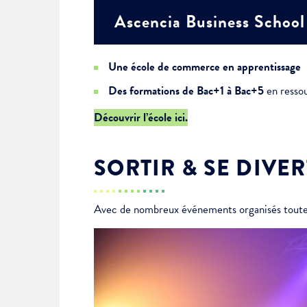
Ascencia Business School
Alertes Mail
Newsletter Culture
Newsletter Sport et Vie asso
Une école de commerce en apprentissage
Des formations de Bac+1 à Bac+5
en resso
Découvrir l’école ici.
SORTIR & SE DIVER
Avec de nombreux événements organisés toute l