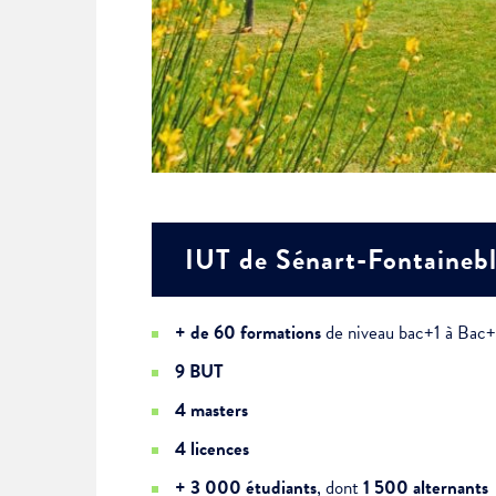
IUT de Sénart-Fontaine
+ de 60 formations
de niveau bac+1 à Bac
9 BUT
4 masters
4 licences
+ 3 000 étudiants
, dont
1 500 alternants