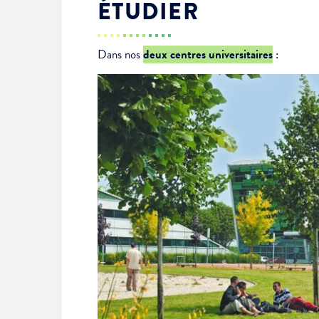
ÉTUDIER
Je suis étudiant
Dans nos
deux centres universitaires
: