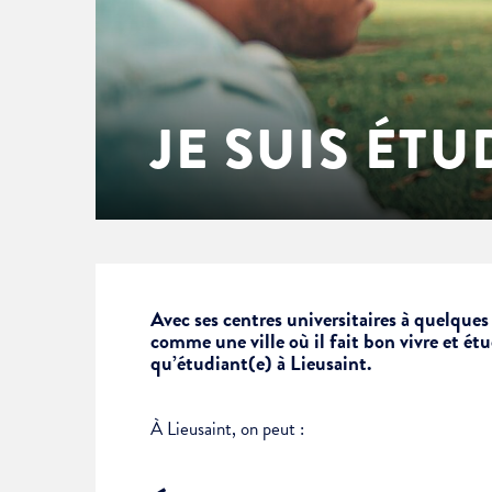
Enfance & jeunesse
Famille
Élus du conseil municipal
Ville bienveillante
Cadre de vie
Logement
Séances du Conseil municipal
Ville éducative
JE SUIS ÉT
Culture
État-civil & papiers
Actes administratifs
Ville écologique
Temps libre
Citoyenneté
Solidarité
Location de salles
Avec ses centres universitaires à quelques
comme une ville où il fait bon vivre et étu
qu’étudiant(e) à Lieusaint.
Annuaires & carte interactive
Urbanisme
À Lieusaint, on peut :
Je suis senior