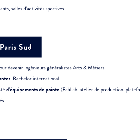
nts, salles d’activités sportives…
Paris Sud
our devenir ingénieurs généralistes Arts & Métiers
antes
, Bachelor international
oté
d’équipements de pointe
(FabLab, atelier de production, plate
és
ment :