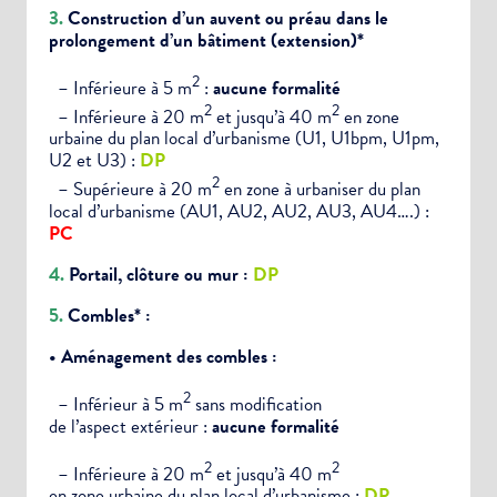
3.
Construction d’un auvent ou préau dans le
prolongement d’un bâtiment (extension)*
2
– Inférieure à 5 m
:
aucune formalité
2
2
– Inférieure à 20 m
et jusqu’à 40 m
en zone
urbaine du plan local d’urbanisme (U1, U1bpm, U1pm,
U2 et U3) :
DP
2
– Supérieure à 20 m
en zone à urbaniser du plan
local d’urbanisme (AU1, AU2, AU2, AU3, AU4….) :
PC
4.
Portail, clôture ou mur :
DP
5.
Combles* :
• Aménagement des combles :
2
– Inférieur à 5 m
sans modification
de l’aspect extérieur :
aucune formalité
2
2
– Inférieure à 20 m
et jusqu’à 40 m
en zone urbaine du plan local d’urbanisme :
DP