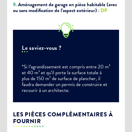
9.
Aménagement de garage en pièce habitable
(avec
Choisissez votre abonnement :
ou sans modification de l’aspect extérieur)
:
DP
Alertes Mail
Newsletter Culture
Newsletter Sport et Vie associative
Le saviez-vous ?
*Si l’agrandissement est compris entre 20 m²
et 40 m² et qu’il porte la surface totale à
plus de 150 m² de surface de plancher, il
faudra demander un permis de construire et
recourir à un architecte.
LES PIÈCES COMPLÉMENTAIRES À
FOURNIR