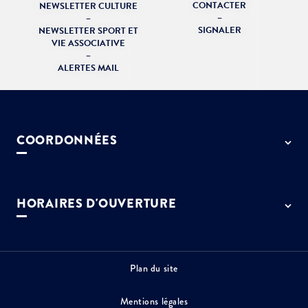
CONTACTER
NEWSLETTER CULTURE
–
–
SIGNALER
NEWSLETTER SPORT ET
VIE ASSOCIATIVE
–
ALERTES MAIL
COORDONNÉES
50 rue de Paris - 77127 Lieusaint
01 64 13 55 55
HORAIRES D'OUVERTURE
contact@ville-lieusaint.fr
Lundi, mercredi, jeudi et vendredi
de 9h à 12h et de 14h à 17h30
Mardi de 14h à 17h30
Plan du site
Permanence le samedi de 9h30 à 12h
Mentions légales