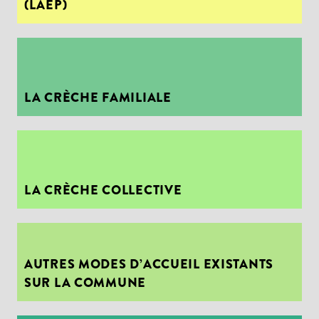
(LAEP)
LA CRÈCHE FAMILIALE
LA CRÈCHE COLLECTIVE
Choisissez votre abonnement :
Alertes Mail
Newsletter Culture
Newsletter Sport et Vie associative
AUTRES MODES D’ACCUEIL EXISTANTS
SUR LA COMMUNE