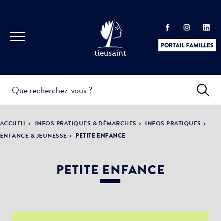
PORTAIL FAMILLES
INFOS
PRATIQUES &
ACTUALITÉS &
DÉMARCHES
ÉVÈNEMENTS
ACCUEIL
INFOS PRATIQUES & DÉMARCHES
INFOS PRATIQUES
ENFANCE & JEUNESSE
PETITE ENFANCE
PETITE ENFANCE
DÉMOCRATIE
LA VILLE
PARTICIPATIVE