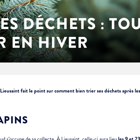
ES DÉCHETS : TOU
R EN HIVER
 Lieusaint fait le point sur comment bien trier ses déchets après les 
APINS
ud s’occupe de sa collecte. À Lieusaint, celle-ci aura lieu
les 9 et 2