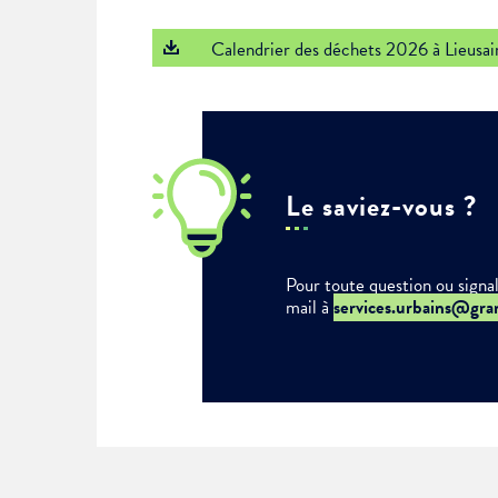
Choisissez votre abonne
Calendrier des déchets 2026 à Lieusai
Alertes Mail
Newsletter Culture
Newsletter Sport et Vie asso
Le saviez-vous ?
Pour toute question ou signa
mail à
services.urbains@gra