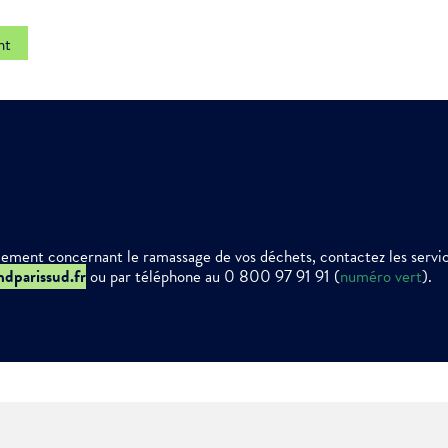
ment :
nt
ciative
lement concernant le ramassage de vos déchets, contactez les servi
ndparissud.fr
ou par téléphone au 0 800 97 91 91 (
numéro vert
).