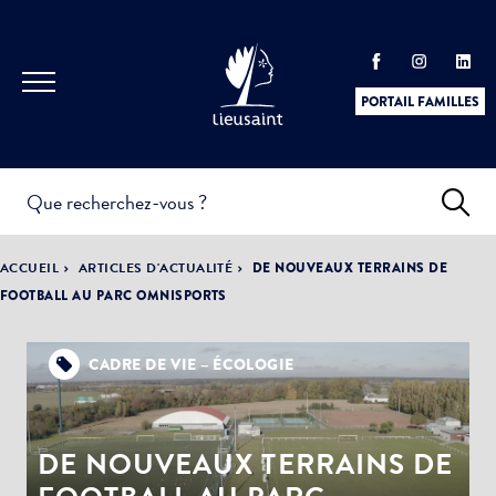
PORTAIL FAMILLES
INFOS
PRATIQUES &
ACTUALITÉS &
ACCUEIL
ARTICLES D'ACTUALITÉ
DE NOUVEAUX TERRAINS DE
DÉMARCHES
ÉVÈNEMENTS
FOOTBALL AU PARC OMNISPORTS
CADRE DE VIE – ÉCOLOGIE
DÉMOCRATIE
LA VILLE
PARTICIPATIVE
DE NOUVEAUX TERRAINS DE