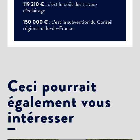
119 210 €
: c’est le coût des travaux
d’éclairage
150 000 €
: c’est la subvention du Conseil
régional d’Ile-de-France
Ceci pourrait
Choisissez votre abonnement :
Alertes Mail
également vous
Newsletter Culture
intéresser
Newsletter Sport et Vie associative