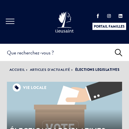
PORTAIL FAMILLES
INFOS
PRATIQUES &
ACTUALITÉS &
ACCUEIL
ARTICLES D'ACTUALITÉ
ÉLECTIONS LEGISLATIVES
DÉMARCHES
ÉVÈNEMENTS
VIE LOCALE
DÉMOCRATIE
LA VILLE
PARTICIPATIVE