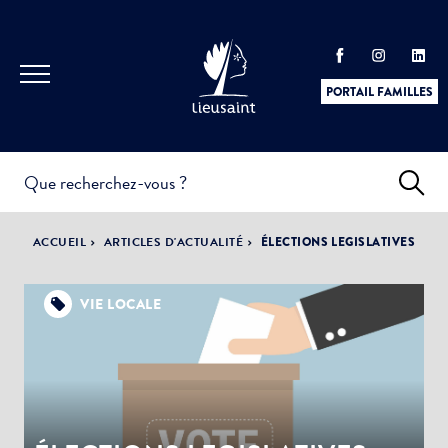
PORTAIL FAMILLES
INFOS
PRATIQUES &
ACTUALITÉS &
ACCUEIL
ARTICLES D'ACTUALITÉ
ÉLECTIONS LEGISLATIVES
DÉMARCHES
ÉVÈNEMENTS
VIE LOCALE
DÉMOCRATIE
LA VILLE
PARTICIPATIVE