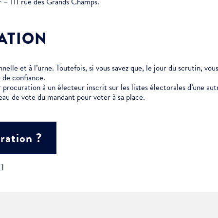
er – 111 rue des Grands Champs.
ment :
ATION
ciative
elle et à l’urne. Toutefois, si vous savez que, le jour du scrutin, vo
 de confiance.
 procuration à un électeur inscrit sur les listes électorales d’une 
eau de vote du mandant pour voter à sa place.
ration ?
"]