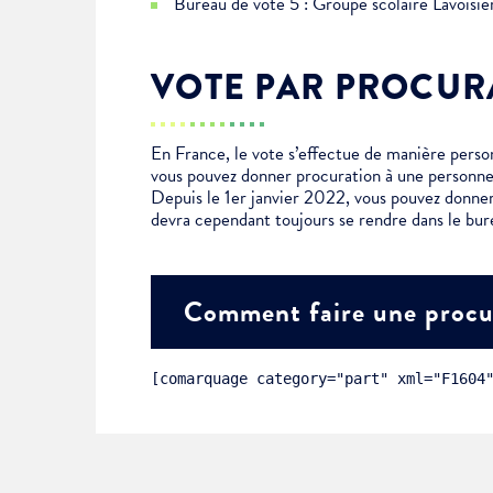
Bureau de vote 5 : Groupe scolaire Lavoisi
Choisissez votre abonne
Alertes Mail
VOTE PAR PROCUR
Newsletter Culture
Newsletter Sport et Vie asso
En France, le vote s’effectue de manière personn
vous pouvez donner procuration à une personne
Depuis le 1er janvier 2022, vous pouvez donner
devra cependant toujours se rendre dans le bur
Comment faire une procu
[comarquage category="part" xml="F1604