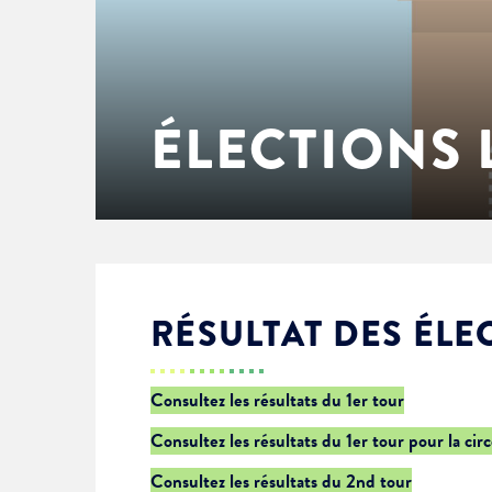
Enfance & jeunesse
Famille
Élus du conseil municipal
Ville bienveillante
Cadre de vie
Logement
Séances du Conseil municipal
Ville éducative
ÉLECTIONS 
Culture
État-civil & papiers
Actes administratifs
Ville écologique
Temps libre
Citoyenneté
Solidarité
Location de salles
RÉSULTAT DES ÉLE
Annuaires & carte interactive
Urbanisme
Consultez les résultats du 1er tour
Consultez les résultats du 1er tour pour la cir
Je suis senior
Consultez les résultats du 2nd tour