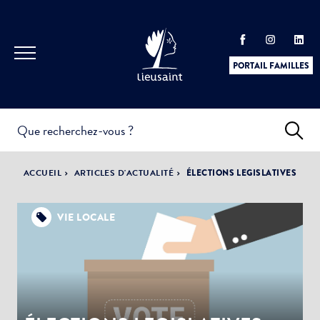
PORTAIL FAMILLES
INFOS
PRATIQUES &
ACTUALITÉS &
ACCUEIL
ARTICLES D'ACTUALITÉ
ÉLECTIONS LEGISLATIVES
DÉMARCHES
ÉVÈNEMENTS
VIE LOCALE
DÉMOCRATIE
LA VILLE
PARTICIPATIVE