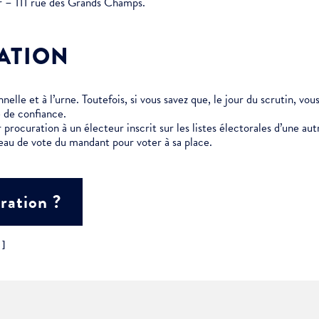
er – 111 rue des Grands Champs.
ment :
ATION
ciative
elle et à l’urne. Toutefois, si vous savez que, le jour du scrutin, vo
 de confiance.
 procuration à un électeur inscrit sur les listes électorales d’une 
eau de vote du mandant pour voter à sa place.
ration ?
"]