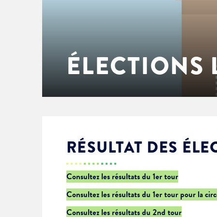
Enfance & jeunesse
Famille
Élus du conseil municipal
Ville bienveillante
Cadre de vie
Logement
Séances du Conseil municipal
Ville éducative
ÉLECTIONS 
Culture
État-civil & papiers
Actes administratifs
Ville écologique
Temps libre
Citoyenneté
Solidarité
Location de salles
RÉSULTAT DES ÉLE
Annuaires & carte interactive
Urbanisme
Consultez les résultats du 1er tour
Consultez les résultats du 1er tour pour la cir
Je suis senior
Consultez les résultats du 2nd tour