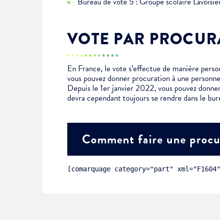
Bureau de vote 5 : Groupe scolaire Lavoisi
Choisissez votre abonne
Alertes Mail
VOTE PAR PROCUR
Newsletter Culture
Newsletter Sport et Vie asso
En France, le vote s’effectue de manière personn
vous pouvez donner procuration à une personne
Depuis le 1er janvier 2022, vous pouvez donner
devra cependant toujours se rendre dans le bur
Comment faire une procu
[comarquage category="part" xml="F1604