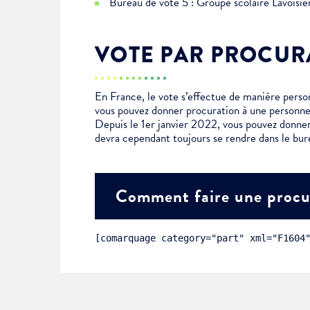
Bureau de vote 5 : Groupe scolaire Lavoisi
Choisissez votre abonne
Alertes Mail
VOTE PAR PROCUR
Newsletter Culture
Newsletter Sport et Vie asso
En France, le vote s’effectue de manière personn
vous pouvez donner procuration à une personne
Depuis le 1er janvier 2022, vous pouvez donner
devra cependant toujours se rendre dans le bur
Comment faire une procu
[comarquage category="part" xml="F1604