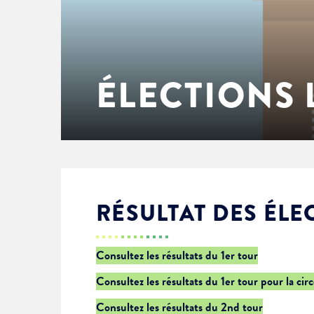
Enfance & jeunesse
Famille
Élus du conseil municipal
Ville bienveillante
Cadre de vie
Logement
Séances du Conseil municipal
Ville éducative
ÉLECTIONS 
Culture
État-civil & papiers
Actes administratifs
Ville écologique
Temps libre
Citoyenneté
Solidarité
Location de salles
RÉSULTAT DES ÉLE
Annuaires & carte interactive
Urbanisme
Consultez les résultats du 1er tour
Consultez les résultats du 1er tour pour la cir
Je suis senior
Consultez les résultats du 2nd tour