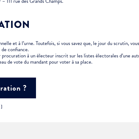
er – 111 rue des Grands Champs.
ment :
ATION
ciative
elle et à l’urne. Toutefois, si vous savez que, le jour du scrutin, vo
 de confiance.
 procuration à un électeur inscrit sur les listes électorales d’une 
eau de vote du mandant pour voter à sa place.
ration ?
"]