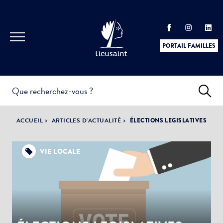
PORTAIL FAMILLES
INFOS
PRATIQUES &
ACTUALITÉS &
ACCUEIL
ARTICLES D'ACTUALITÉ
ÉLECTIONS LEGISLATIVES
DÉMARCHES
ÉVÈNEMENTS
VIE LOCALE
DÉMOCRATIE
LA VILLE
PARTICIPATIVE