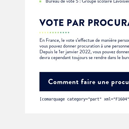
Bureau de vote 5 : Groupe scolaire Lavoisi
Choisissez votre abonne
Alertes Mail
VOTE PAR PROCUR
Newsletter Culture
Newsletter Sport et Vie asso
En France, le vote s’effectue de manière personn
vous pouvez donner procuration à une personne
Depuis le 1er janvier 2022, vous pouvez donner
devra cependant toujours se rendre dans le bur
Comment faire une procu
[comarquage category="part" xml="F1604