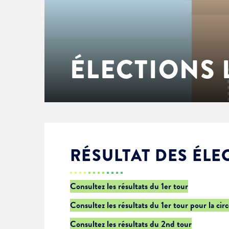
Enfance & jeunesse
Famille
Élus du conseil municipal
Ville bienveillante
Cadre de vie
Logement
Séances du Conseil municipal
Ville éducative
ÉLECTIONS 
Culture
État-civil & papiers
Actes administratifs
Ville écologique
Temps libre
Citoyenneté
Solidarité
Location de salles
RÉSULTAT DES ÉLE
Annuaires & carte interactive
Urbanisme
Consultez les résultats du 1er tour
Consultez les résultats du 1er tour pour la cir
Je suis senior
Consultez les résultats du 2nd tour