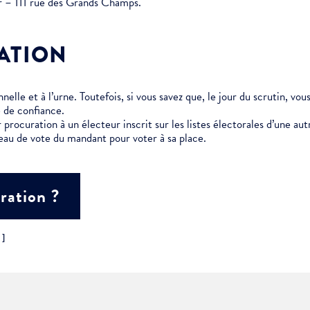
er – 111 rue des Grands Champs.
ment :
ATION
ciative
elle et à l’urne. Toutefois, si vous savez que, le jour du scrutin, vo
 de confiance.
 procuration à un électeur inscrit sur les listes électorales d’une 
eau de vote du mandant pour voter à sa place.
ration ?
"]