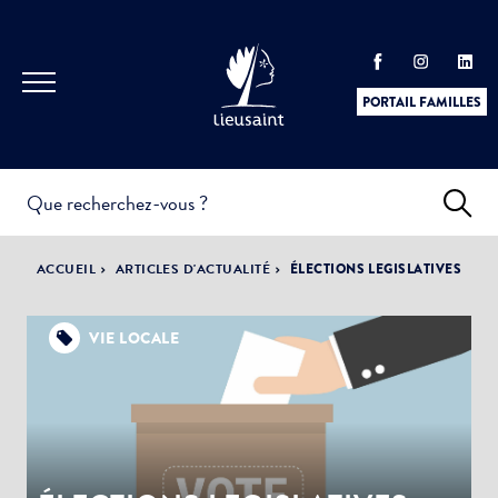
PORTAIL FAMILLES
INFOS
PRATIQUES &
ACTUALITÉS &
ACCUEIL
ARTICLES D'ACTUALITÉ
ÉLECTIONS LEGISLATIVES
DÉMARCHES
ÉVÈNEMENTS
VIE LOCALE
DÉMOCRATIE
LA VILLE
PARTICIPATIVE