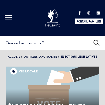
PORTAIL FAMILLES
INFOS
PRATIQUES &
ACTUALITÉS &
ACCUEIL
ARTICLES D'ACTUALITÉ
ÉLECTIONS LEGISLATIVES
DÉMARCHES
ÉVÈNEMENTS
VIE LOCALE
DÉMOCRATIE
LA VILLE
PARTICIPATIVE