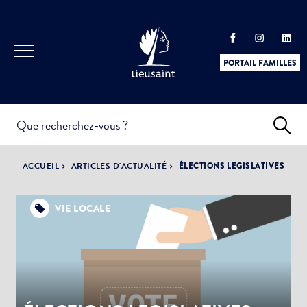
PORTAIL FAMILLES
INFOS
PRATIQUES &
ACTUALITÉS &
ACCUEIL
ARTICLES D'ACTUALITÉ
ÉLECTIONS LEGISLATIVES
DÉMARCHES
ÉVÈNEMENTS
VIE LOCALE
DÉMOCRATIE
LA VILLE
PARTICIPATIVE