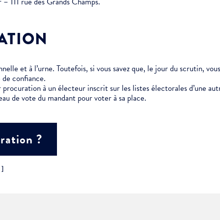
er – 111 rue des Grands Champs.
ment :
ATION
ciative
elle et à l’urne. Toutefois, si vous savez que, le jour du scrutin, vo
 de confiance.
 procuration à un électeur inscrit sur les listes électorales d’une 
eau de vote du mandant pour voter à sa place.
ration ?
"]