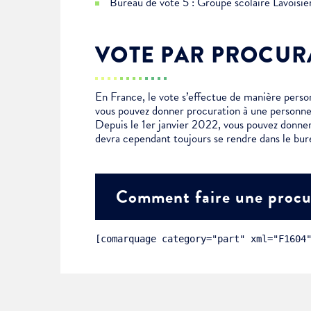
Bureau de vote 5 : Groupe scolaire Lavoisi
Choisissez votre abonne
Alertes Mail
VOTE PAR PROCUR
Newsletter Culture
Newsletter Sport et Vie asso
En France, le vote s’effectue de manière personn
vous pouvez donner procuration à une personne
Depuis le 1er janvier 2022, vous pouvez donner
devra cependant toujours se rendre dans le bur
Comment faire une procu
[comarquage category="part" xml="F1604