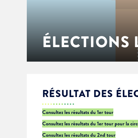
Enfance & jeunesse
Famille
Élus du conseil municipal
Ville bienveillante
Cadre de vie
Logement
Séances du Conseil municipal
Ville éducative
ÉLECTIONS 
Culture
État-civil & papiers
Actes administratifs
Ville écologique
Temps libre
Citoyenneté
Solidarité
Location de salles
RÉSULTAT DES ÉLE
Annuaires & carte interactive
Urbanisme
Consultez les résultats du 1er tour
Consultez les résultats du 1er tour pour la cir
Je suis senior
Consultez les résultats du 2nd tour