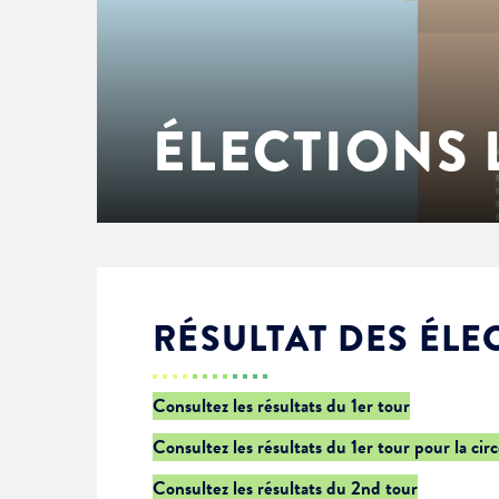
Enfance & jeunesse
Famille
Élus du conseil municipal
Ville bienveillante
Cadre de vie
Logement
Séances du Conseil municipal
Ville éducative
ÉLECTIONS 
Culture
État-civil & papiers
Actes administratifs
Ville écologique
Temps libre
Citoyenneté
Solidarité
Location de salles
RÉSULTAT DES ÉLE
Annuaires & carte interactive
Urbanisme
Consultez les résultats du 1er tour
Consultez les résultats du 1er tour pour la cir
Je suis senior
Consultez les résultats du 2nd tour