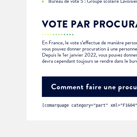
Bureau de vote 5 : Groupe scolaire Lavoisi
Choisissez votre abonne
Alertes Mail
VOTE PAR PROCUR
Newsletter Culture
Newsletter Sport et Vie asso
En France, le vote s’effectue de manière personn
vous pouvez donner procuration à une personne
Depuis le 1er janvier 2022, vous pouvez donner
devra cependant toujours se rendre dans le bur
Comment faire une procu
[comarquage category="part" xml="F1604