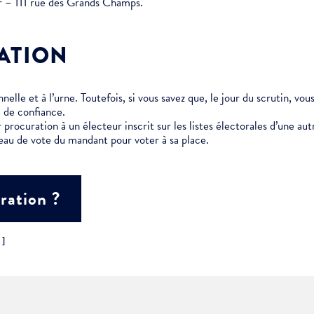
er – 111 rue des Grands Champs.
ment :
ATION
ciative
elle et à l’urne. Toutefois, si vous savez que, le jour du scrutin, vo
 de confiance.
 procuration à un électeur inscrit sur les listes électorales d’une 
eau de vote du mandant pour voter à sa place.
ration ?
"]