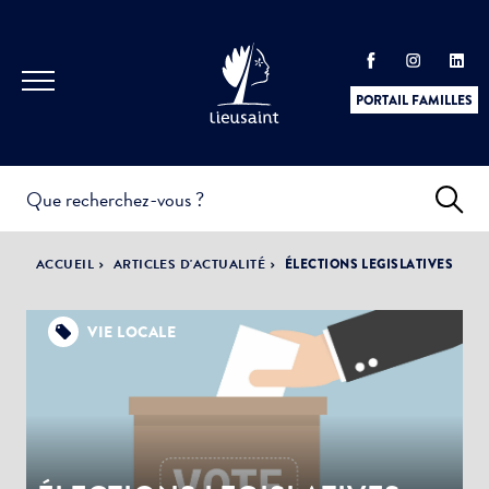
PORTAIL FAMILLES
INFOS
PRATIQUES &
ACTUALITÉS &
ACCUEIL
ARTICLES D'ACTUALITÉ
ÉLECTIONS LEGISLATIVES
DÉMARCHES
ÉVÈNEMENTS
VIE LOCALE
DÉMOCRATIE
LA VILLE
PARTICIPATIVE