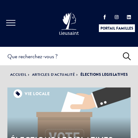
PORTAIL FAMILLES
INFOS
PRATIQUES &
ACTUALITÉS &
ACCUEIL
ARTICLES D'ACTUALITÉ
ÉLECTIONS LEGISLATIVES
DÉMARCHES
ÉVÈNEMENTS
VIE LOCALE
DÉMOCRATIE
LA VILLE
PARTICIPATIVE