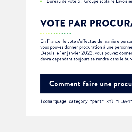
Bureau de vote 5 : Groupe scolaire Lavoisi
Choisissez votre abonne
Alertes Mail
VOTE PAR PROCUR
Newsletter Culture
Newsletter Sport et Vie asso
En France, le vote s’effectue de manière personn
vous pouvez donner procuration à une personne
Depuis le 1er janvier 2022, vous pouvez donner
devra cependant toujours se rendre dans le bur
Comment faire une procu
[comarquage category="part" xml="F1604