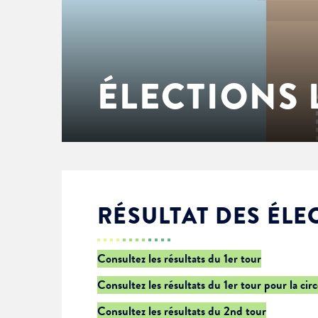
Enfance & jeunesse
Famille
Élus du conseil municipal
Ville bienveillante
Cadre de vie
Logement
Séances du Conseil municipal
Ville éducative
ÉLECTIONS 
Culture
État-civil & papiers
Actes administratifs
Ville écologique
Temps libre
Citoyenneté
Solidarité
Location de salles
RÉSULTAT DES ÉLE
Annuaires & carte interactive
Urbanisme
Consultez les résultats du 1er tour
Consultez les résultats du 1er tour pour la cir
Je suis senior
Consultez les résultats du 2nd tour