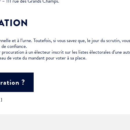
er – 111 rue des Grands Champs.
ment :
ATION
ciative
elle et à l’urne. Toutefois, si vous savez que, le jour du scrutin, vo
 de confiance.
 procuration à un électeur inscrit sur les listes électorales d’une 
eau de vote du mandant pour voter à sa place.
ration ?
"]