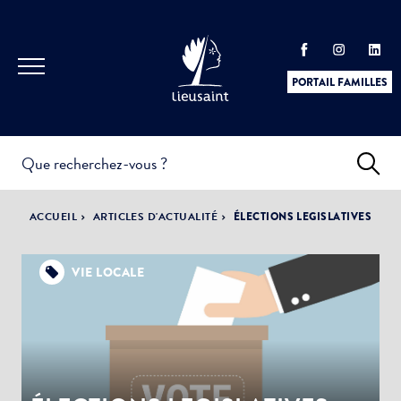
PORTAIL FAMILLES
INFOS
PRATIQUES &
ACTUALITÉS &
ACCUEIL
ARTICLES D'ACTUALITÉ
ÉLECTIONS LEGISLATIVES
DÉMARCHES
ÉVÈNEMENTS
VIE LOCALE
DÉMOCRATIE
LA VILLE
PARTICIPATIVE