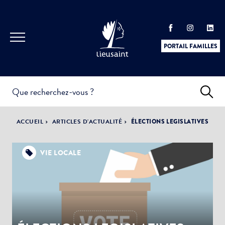
PORTAIL FAMILLES
INFOS
PRATIQUES &
ACTUALITÉS &
ACCUEIL
ARTICLES D'ACTUALITÉ
ÉLECTIONS LEGISLATIVES
DÉMARCHES
ÉVÈNEMENTS
VIE LOCALE
DÉMOCRATIE
LA VILLE
PARTICIPATIVE