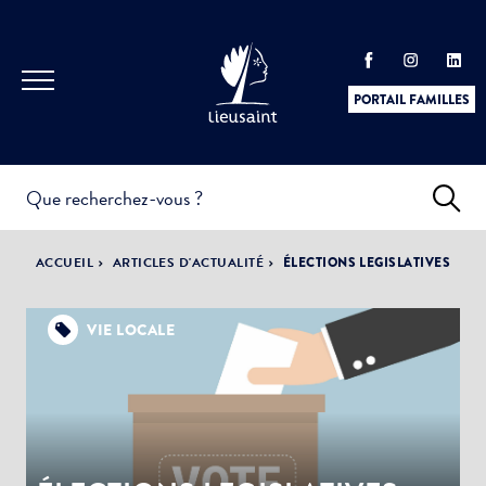
PORTAIL FAMILLES
INFOS
PRATIQUES &
ACTUALITÉS &
ACCUEIL
ARTICLES D'ACTUALITÉ
ÉLECTIONS LEGISLATIVES
DÉMARCHES
ÉVÈNEMENTS
VIE LOCALE
DÉMOCRATIE
LA VILLE
PARTICIPATIVE