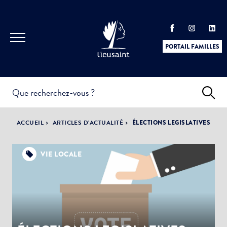
PORTAIL FAMILLES
INFOS
PRATIQUES &
ACTUALITÉS &
ACCUEIL
ARTICLES D'ACTUALITÉ
ÉLECTIONS LEGISLATIVES
DÉMARCHES
ÉVÈNEMENTS
VIE LOCALE
DÉMOCRATIE
LA VILLE
PARTICIPATIVE