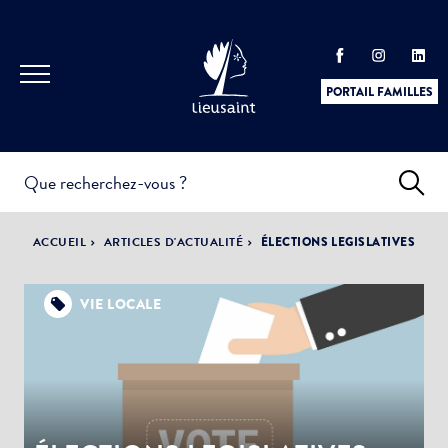
PORTAIL FAMILLES
INFOS
PRATIQUES &
ACTUALITÉS &
ACCUEIL
ARTICLES D'ACTUALITÉ
ÉLECTIONS LEGISLATIVES
DÉMARCHES
ÉVÈNEMENTS
VIE LOCALE
DÉMOCRATIE
LA VILLE
PARTICIPATIVE