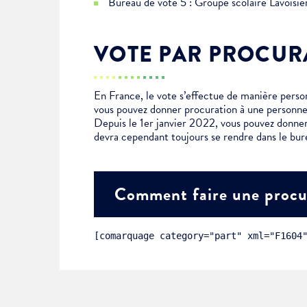
Bureau de vote 5 : Groupe scolaire Lavoisi
Choisissez votre abonne
Alertes Mail
VOTE PAR PROCUR
Newsletter Culture
Newsletter Sport et Vie asso
En France, le vote s’effectue de manière personn
vous pouvez donner procuration à une personne
Depuis le 1er janvier 2022, vous pouvez donner
devra cependant toujours se rendre dans le bur
Comment faire une procu
[comarquage category="part" xml="F1604