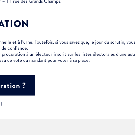
er – 111 rue des Grands Champs.
ment :
ATION
ciative
elle et à l’urne. Toutefois, si vous savez que, le jour du scrutin, vo
 de confiance.
 procuration à un électeur inscrit sur les listes électorales d’une 
eau de vote du mandant pour voter à sa place.
ration ?
"]