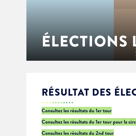
Enfance & jeunesse
Famille
Élus du conseil municipal
Ville bienveillante
Cadre de vie
Logement
Séances du Conseil municipal
Ville éducative
ÉLECTIONS 
Culture
État-civil & papiers
Actes administratifs
Ville écologique
Temps libre
Citoyenneté
Solidarité
Location de salles
RÉSULTAT DES ÉLE
Annuaires & carte interactive
Urbanisme
Consultez les résultats du 1er tour
Consultez les résultats du 1er tour pour la cir
Je suis senior
Consultez les résultats du 2nd tour