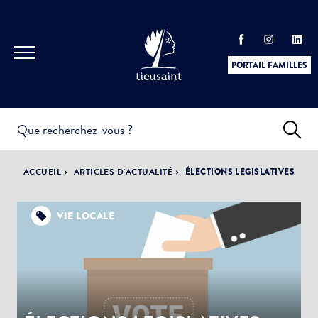
PORTAIL FAMILLES
INFOS
PRATIQUES &
ACTUALITÉS &
ACCUEIL
ARTICLES D'ACTUALITÉ
ÉLECTIONS LEGISLATIVES
DÉMARCHES
ÉVÈNEMENTS
VIE LOCALE
DÉMOCRATIE
LA VILLE
PARTICIPATIVE