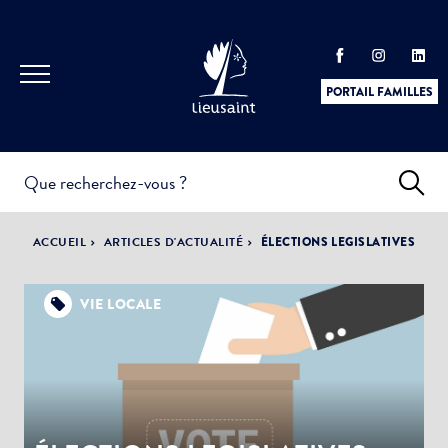
PORTAIL FAMILLES
INFOS
PRATIQUES &
ACTUALITÉS &
ACCUEIL
ARTICLES D'ACTUALITÉ
ÉLECTIONS LEGISLATIVES
DÉMARCHES
ÉVÈNEMENTS
VIE LOCALE
DÉMOCRATIE
LA VILLE
PARTICIPATIVE