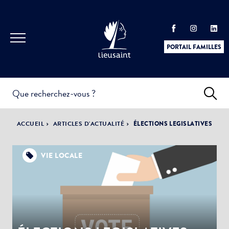
PORTAIL FAMILLES
INFOS
PRATIQUES &
ACTUALITÉS &
ACCUEIL
ARTICLES D'ACTUALITÉ
ÉLECTIONS LEGISLATIVES
DÉMARCHES
ÉVÈNEMENTS
VIE LOCALE
DÉMOCRATIE
LA VILLE
PARTICIPATIVE