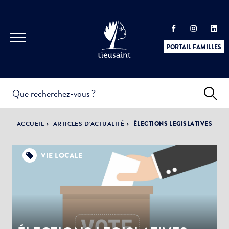
PORTAIL FAMILLES
INFOS
PRATIQUES &
ACTUALITÉS &
ACCUEIL
ARTICLES D'ACTUALITÉ
ÉLECTIONS LEGISLATIVES
DÉMARCHES
ÉVÈNEMENTS
VIE LOCALE
DÉMOCRATIE
LA VILLE
PARTICIPATIVE