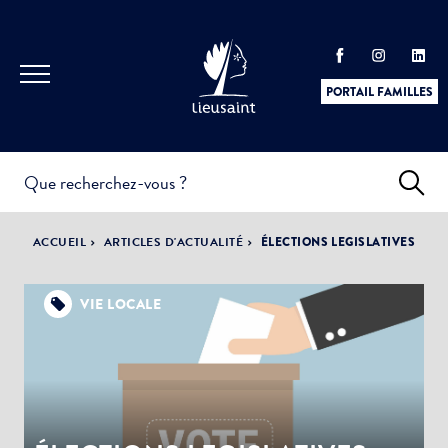
PORTAIL FAMILLES
INFOS
PRATIQUES &
ACTUALITÉS &
ACCUEIL
ARTICLES D'ACTUALITÉ
ÉLECTIONS LEGISLATIVES
DÉMARCHES
ÉVÈNEMENTS
VIE LOCALE
DÉMOCRATIE
LA VILLE
PARTICIPATIVE