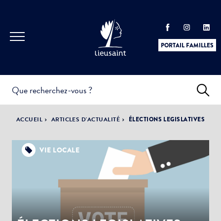
PORTAIL FAMILLES
INFOS
PRATIQUES &
ACTUALITÉS &
ACCUEIL
ARTICLES D'ACTUALITÉ
ÉLECTIONS LEGISLATIVES
DÉMARCHES
ÉVÈNEMENTS
VIE LOCALE
DÉMOCRATIE
LA VILLE
PARTICIPATIVE