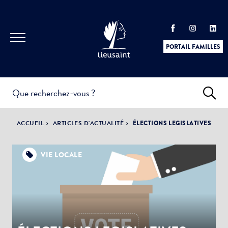
PORTAIL FAMILLES
INFOS
PRATIQUES &
ACTUALITÉS &
ACCUEIL
ARTICLES D'ACTUALITÉ
ÉLECTIONS LEGISLATIVES
DÉMARCHES
ÉVÈNEMENTS
VIE LOCALE
DÉMOCRATIE
LA VILLE
PARTICIPATIVE