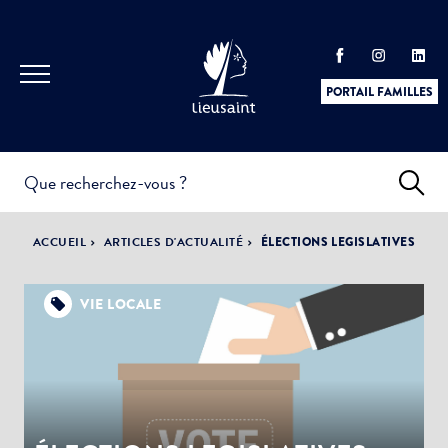
PORTAIL FAMILLES
INFOS
PRATIQUES &
ACTUALITÉS &
ACCUEIL
ARTICLES D'ACTUALITÉ
ÉLECTIONS LEGISLATIVES
DÉMARCHES
ÉVÈNEMENTS
VIE LOCALE
DÉMOCRATIE
LA VILLE
PARTICIPATIVE