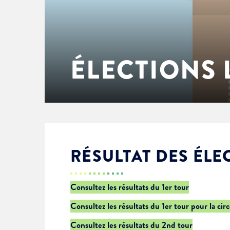
Enfance & jeunesse
Famille
Élus du conseil municipal
Ville bienveillante
Cadre de vie
Logement
Séances du Conseil municipal
Ville éducative
ÉLECTIONS 
Culture
État-civil & papiers
Actes administratifs
Ville écologique
Temps libre
Citoyenneté
Solidarité
Location de salles
RÉSULTAT DES ÉLE
Annuaires & carte interactive
Urbanisme
Consultez les résultats du 1er tour
Consultez les résultats du 1er tour pour la cir
Je suis senior
Consultez les résultats du 2nd tour