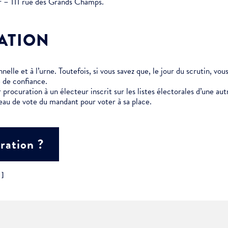
er – 111 rue des Grands Champs.
ment :
ATION
ciative
elle et à l’urne. Toutefois, si vous savez que, le jour du scrutin, vo
 de confiance.
 procuration à un électeur inscrit sur les listes électorales d’une 
eau de vote du mandant pour voter à sa place.
ration ?
"]