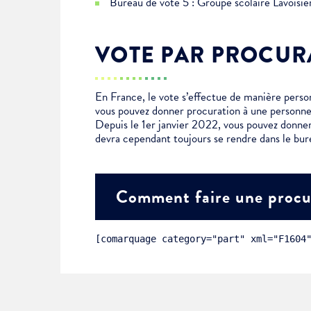
Bureau de vote 5 : Groupe scolaire Lavoisi
Choisissez votre abonne
Alertes Mail
VOTE PAR PROCUR
Newsletter Culture
Newsletter Sport et Vie asso
En France, le vote s’effectue de manière personn
vous pouvez donner procuration à une personne
Depuis le 1er janvier 2022, vous pouvez donner
devra cependant toujours se rendre dans le bur
Comment faire une procu
[comarquage category="part" xml="F1604