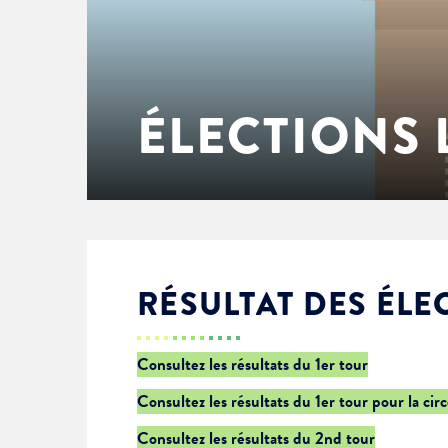
Enfance & jeunesse
Famille
Élus du conseil municipal
Ville bienveillante
Cadre de vie
Logement
Séances du Conseil municipal
Ville éducative
ÉLECTIONS 
Culture
État-civil & papiers
Actes administratifs
Ville écologique
Temps libre
Citoyenneté
Solidarité
Location de salles
RÉSULTAT DES ÉLE
Annuaires & carte interactive
Urbanisme
Consultez les résultats du 1er tour
Consultez les résultats du 1er tour pour la cir
Je suis senior
Consultez les résultats du 2nd tour