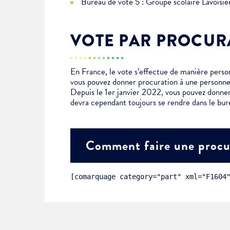
Bureau de vote 5 : Groupe scolaire Lavoisi
Choisissez votre abonne
Alertes Mail
VOTE PAR PROCUR
Newsletter Culture
Newsletter Sport et Vie asso
En France, le vote s’effectue de manière personn
vous pouvez donner procuration à une personne
Depuis le 1er janvier 2022, vous pouvez donner
devra cependant toujours se rendre dans le bur
Comment faire une procu
[comarquage category="part" xml="F1604