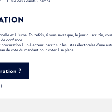
er – 111 rue des Grands Champs.
ment :
ATION
ciative
elle et à l’urne. Toutefois, si vous savez que, le jour du scrutin, vo
 de confiance.
 procuration à un électeur inscrit sur les listes électorales d’une 
eau de vote du mandant pour voter à sa place.
ration ?
"]