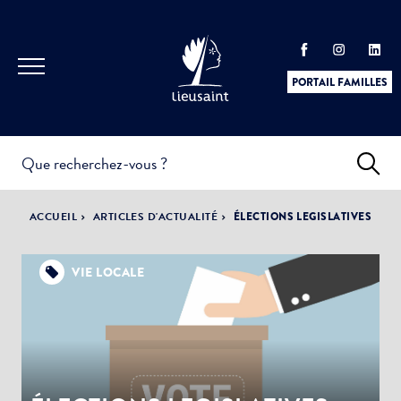
PORTAIL FAMILLES
INFOS
PRATIQUES &
ACTUALITÉS &
ACCUEIL
ARTICLES D'ACTUALITÉ
ÉLECTIONS LEGISLATIVES
DÉMARCHES
ÉVÈNEMENTS
VIE LOCALE
DÉMOCRATIE
LA VILLE
PARTICIPATIVE