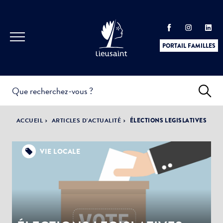
PORTAIL FAMILLES
INFOS
PRATIQUES &
ACTUALITÉS &
ACCUEIL
ARTICLES D'ACTUALITÉ
ÉLECTIONS LEGISLATIVES
DÉMARCHES
ÉVÈNEMENTS
VIE LOCALE
DÉMOCRATIE
LA VILLE
PARTICIPATIVE