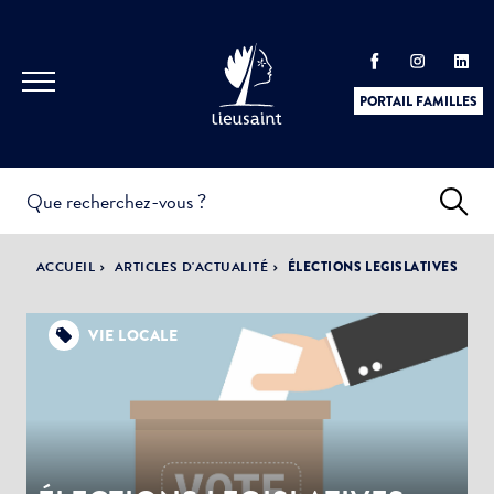
PORTAIL FAMILLES
INFOS
PRATIQUES &
ACTUALITÉS &
ACCUEIL
ARTICLES D'ACTUALITÉ
ÉLECTIONS LEGISLATIVES
DÉMARCHES
ÉVÈNEMENTS
VIE LOCALE
DÉMOCRATIE
LA VILLE
PARTICIPATIVE