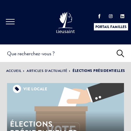
PORTAIL FAMILLES
INFOS
PRATIQUES &
ACTUALITÉS &
ACCUEIL
ARTICLES D'ACTUALITÉ
ÉLECTIONS PRÉSIDENTIELLES
DÉMARCHES
ÉVÈNEMENTS
VIE LOCALE
DÉMOCRATIE
LA VILLE
PARTICIPATIVE
ÉLECTIONS