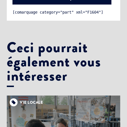
[comarquage category="part" xml="F1604"]
Ceci pourrait
également vous
Choisissez votre abonnement :
Alertes Mail
intéresser
Newsletter Culture
Newsletter Sport et Vie associative
VIE LOCALE