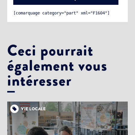
[comarquage category="part" xml="F1604"]
Ceci pourrait
également vous
Choisissez votre abonnement :
Alertes Mail
intéresser
Newsletter Culture
Newsletter Sport et Vie associative
VIE LOCALE