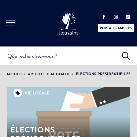
PORTAIL FAMILLES
INFOS
PRATIQUES &
ACTUALITÉS &
ACCUEIL
ARTICLES D'ACTUALITÉ
ÉLECTIONS PRÉSIDENTIELLES
DÉMARCHES
ÉVÈNEMENTS
VIE LOCALE
DÉMOCRATIE
LA VILLE
PARTICIPATIVE
ÉLECTIONS