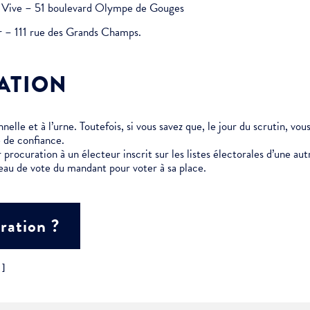
au Vive – 51 boulevard Olympe de Gouges
er – 111 rue des Grands Champs.
ment :
ATION
ciative
elle et à l’urne. Toutefois, si vous savez que, le jour du scrutin, vo
 de confiance.
 procuration à un électeur inscrit sur les listes électorales d’une 
eau de vote du mandant pour voter à sa place.
ration ?
"]