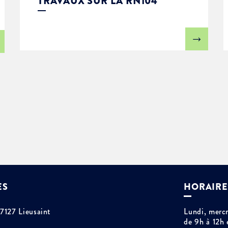
TRAVAUX SUR LA RN104
ES
HORAIRE
77127 Lieusaint
Lundi, mercr
de 9h à 12h 