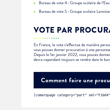
Bureau de vote 4 : Groupe scolaire de l’E
Bureau de vote 5 : Groupe scolaire Lavoisi
Choisissez votre abonne
Alertes Mail
VOTE PAR PROCUR
Newsletter Culture
Newsletter Sport et Vie asso
En France, le vote s’effectue de manière personn
vous pouvez donner procuration à une personne
Depuis le 1er janvier 2022, vous pouvez donner
devra cependant toujours se rendre dans le bur
Comment faire une procu
[comarquage category="part" xml="F1604