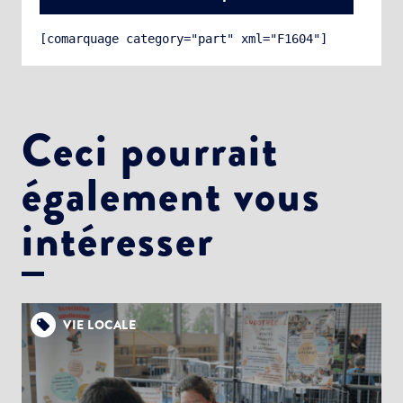
[comarquage category="part" xml="F1604"]
Ceci pourrait
également vous
Choisissez votre abonnement :
Alertes Mail
intéresser
Newsletter Culture
Newsletter Sport et Vie associative
VIE LOCALE