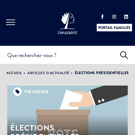
PORTAIL FAMILLES
INFOS
PRATIQUES &
ACTUALITÉS &
ACCUEIL
ARTICLES D'ACTUALITÉ
ÉLECTIONS PRÉSIDENTIELLES
DÉMARCHES
ÉVÈNEMENTS
VIE LOCALE
DÉMOCRATIE
LA VILLE
PARTICIPATIVE
ÉLECTIONS